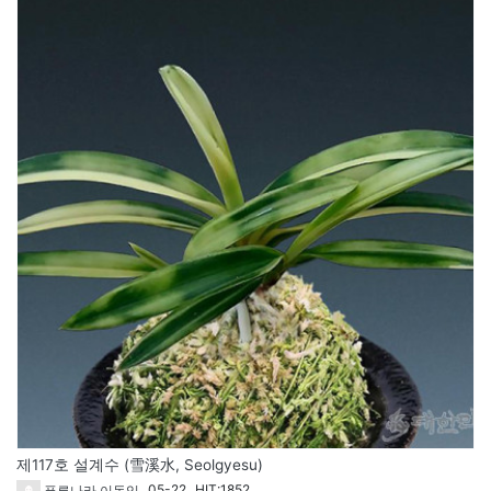
105
제117호 설계수 (雪溪水, Seolgyesu)
05-22
HIT:1852