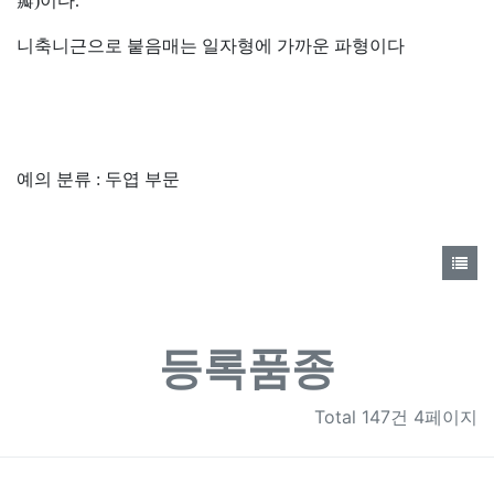
瓣
)
이다
.
니축니근으로 붙음매는 일자형에 가까운 파형이다
예의 분류
:
두엽 부문
등록품종
Total
147건 4페이지