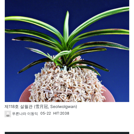
제118호 설월관 (雪月冠, Seolwolgwan)
05-22
HIT:2038
푸른나라 이동익