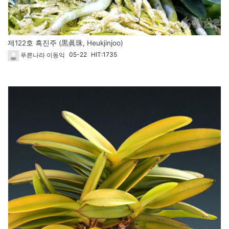
제122호 흑진주 (黒眞珠, Heukjinjoo)
05-22
HIT:1735
푸른나라 이동익
109