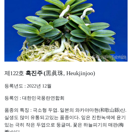
제122호
흑진주 (
黒眞珠, Heukjinjoo)
등록년도
: 2022
년
12
월
등록인
:
대한민국풍란연합회
품종의 특징
:
극소형 두엽
.
일본의 와카야마현
(
和歌山縣
)
산
.
실생도 많이 유통되고있는 품종이다
.
잎은 진한녹색에 윤기
있는 극히 작은 두엽으로 둥글며
,
꽃은 하늘피기의 매판
(
梅