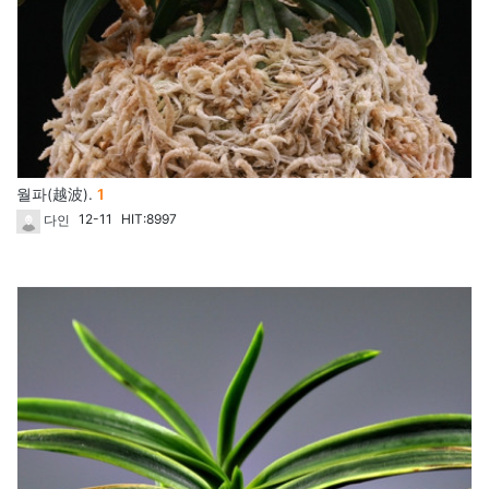
댓글
월파(越波).
1
개
12-11
HIT:8997
다인
47