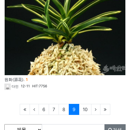
댓글
원화(源花).
1
개
12-11
HIT:7756
다인
현재페이지
6
7
8
9
10
게시물 검색
검색대상
검색어
필수
검색