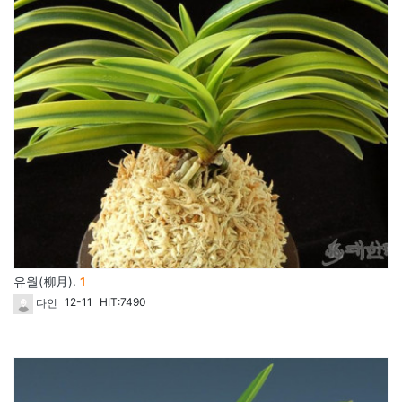
댓글
유월(柳月).
1
개
12-11
HIT:7490
다인
45