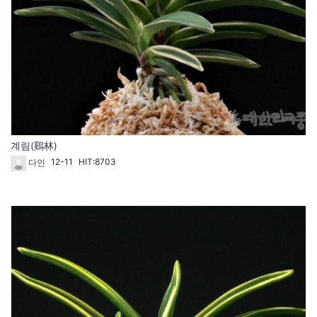
계림(鷄林)
12-11
HIT:8703
다인
40