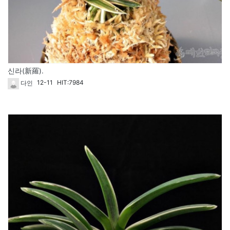
신라(新羅).
12-11
HIT:7984
다인
41