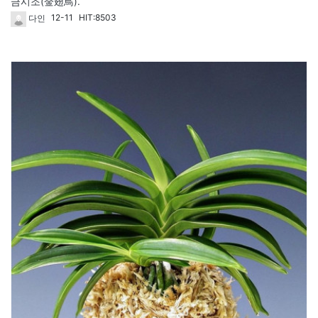
금시조(金翅鳥).
12-11
HIT:8503
다인
43