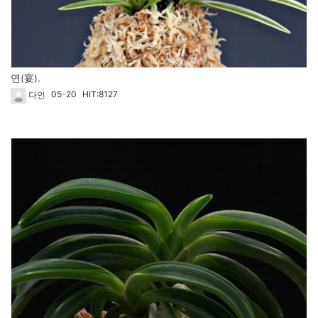
연(宴).
05-20
HIT:8127
다인
48