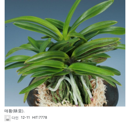
매황(昧皇).
12-11
HIT:7778
다인