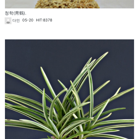
청학(靑鶴).
05-20
HIT:8378
다인
49