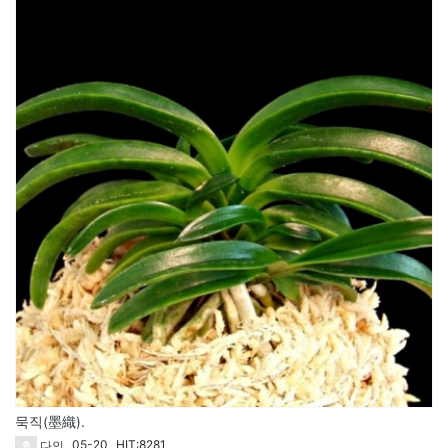
51
묵직(墨織).
05-20
HIT:8281
다인