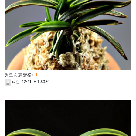
댓글
청로송(靑鷺松).
1
개
12-11
HIT:8380
다인
46