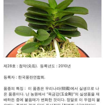
제28호 : 첨악(尖岳). 등록년도 : 2010년
등록자 : 한국풍란연합회.
품종의 특징 : 이 품종은 우리나라(韓國)에서 실생으로 나
온 품종이다. 난 농원에서 “옥금강(玉金剛)”의 실생품을 재
배하든 중에 붙음매가 변화한 것이다. 정말로 이 두엽의 붙