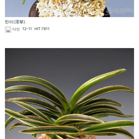
한라(漢拏).
12-11
HIT:7611
다인
42