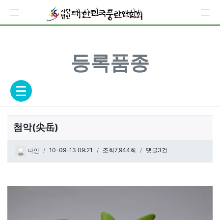
등록품종
첨악(尖岳)
페이지 정보
작성일
10-09-13 09:21
조회7,944회
댓글3건
다인
관련링크
본문