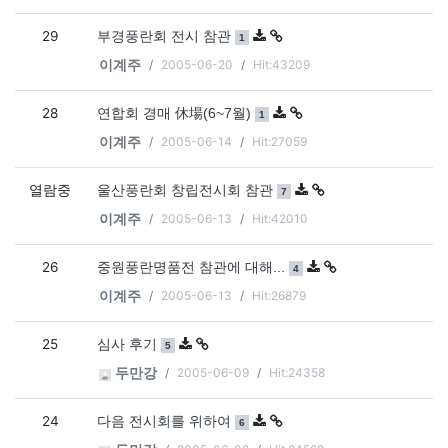
29
댓글
개
부경풍란회 전시 참관
1
2005-06-20
Hit:43209
이계주
28
댓글
개
연합회 경매 休場(6~7월)
1
2005-06-14
Hit:27059
이계주
열람중
댓글
개
울산풍란회 창립전시회 참관
7
2005-06-13
Hit:42010
이계주
26
댓글
개
중원풍란명품전 참관에 대해...
4
2005-06-13
Hit:26879
이계주
25
댓글
개
심사 후기
5
2005-06-09
Hit:24358
두만강
24
댓글
개
다음 전시회를 위하여
6