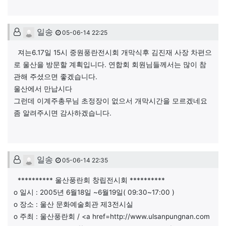
산내님의 댓글
일송
05-06-14 22:25
져는6.17일 15시 중원풍란전시회 개막식후 김진재 사장 차편으
로 울산을 방문할 계획입니다. 연합회 회원님들께서는 많이 참
관해 주셨으면 좋겠습니다.
울산에서 만납시다
그런데 이계주총무님 초정장이 없으서 개막시간을 모르겠네요
좀 알려주시면 감사하겠습니다.
이계주님의 댓글
일송
05-06-14 22:35
********** 울산풍란회 창립전시회 **********
o 일시 : 2005년 6월18일 ~6월19일( 09:30~17:00 )
o 장소 : 울산 문화예술회관 제3전시실
o 주최 : 울산풍란회 / <a href=http://www.ulsanpungnan.com