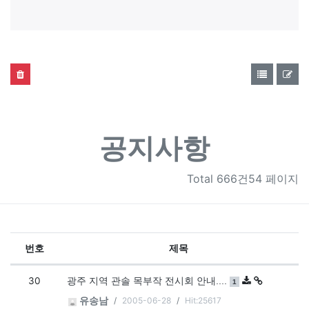
공지사항
Total
666건54 페이지
번호
제목
공지사항 목록
30
댓글
개
광주 지역 관솔 목부작 전시회 안내....
1
2005-06-28
Hit:25617
유송남