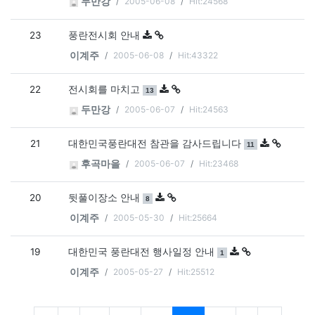
2005-06-08
Hit:24568
두만강
23
풍란전시회 안내
2005-06-08
Hit:43322
이계주
22
댓글
개
전시회를 마치고
13
2005-06-07
Hit:24563
두만강
21
댓글
개
대한민국풍란대전 참관을 감사드립니다
11
2005-06-07
Hit:23468
후곡마을
20
댓글
개
뒷풀이장소 안내
8
2005-05-30
Hit:25664
이계주
19
댓글
개
대한민국 풍란대전 행사일정 안내
1
2005-05-27
Hit:25512
이계주