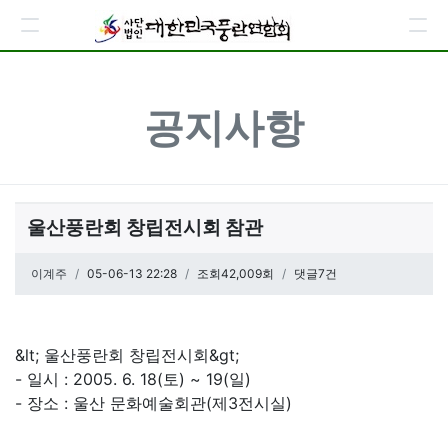
공지사항
울산풍란회 창립전시회 참관
페이지 정보
이계주
작성일
05-06-13 22:28
조회42,009회
댓글7건
관련링크
본문
&lt; 울산풍란회 창립전시회&gt;
- 일시 : 2005. 6. 18(토) ~ 19(일)
- 장소 : 울산 문화예술회관(제3전시실)