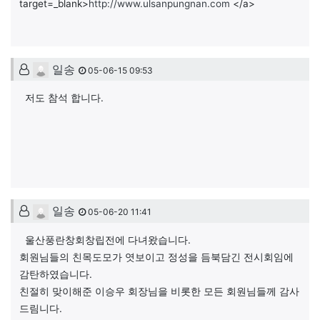
target=_blank>
http://www.ulsanpungnan.com
</a>
강경주님의 댓글
일송
05-06-15 09:53
저도 참석 합니다.
김옥성님의 댓글
일송
05-06-20 11:41
울산풍란창회창립전에 다녀왔습니다.
회원님들의 친목도모가 엿보이고 정성을 듬북담긴 전시회임에
감탄하였습니다.
친절히 맞이해준 이승우 회장님을 비롯한 모든 회원님들께 감사
드림니다.