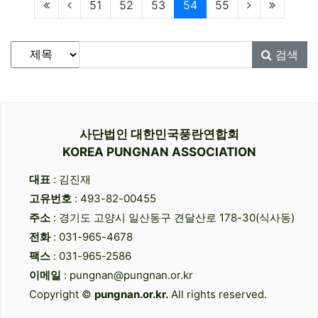
현재페이지
51
52
53
54
55
게시물 검색
검색대상
검색어
필수
검색
사단법인 대한민국풍란연합회
KOREA PUNGNAN ASSOCIATION
대표
: 김진재
고유번호
: 493-82-00455
주소
: 경기도 고양시 일산동구 견달산로 178-30(식사동)
전화
: 031-965-4678
팩스
: 031-965-2586
이메일
: pungnan@pungnan.or.kr
Copyright ©
pungnan.or.kr.
All rights reserved.