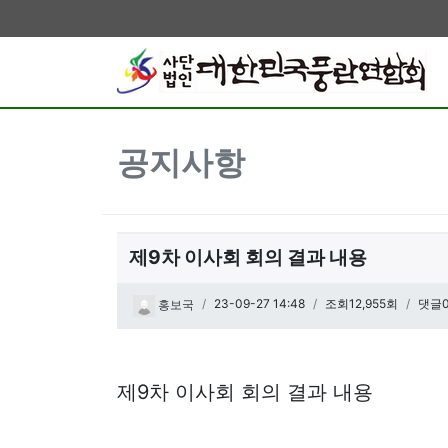
공지사항
제9차 이사회 회의 결과 내용
페이지 정보
작성일
23-09-27 14:48
조회12,955회
댓글
홍보국
관련링크
본문
제9차 이사회 회의 결과 내용