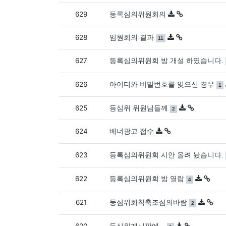
629
등록심의위원회의
628
댓글
개
임원회의 결과
11
627
등록심의위원회 방 개설 하였습니다.
626
댓
아이디와 비밀번호를 잊으신 경우
1
625
댓글
개
등심위 위원님들께
2
624
베너광고 접수
623
등록심의위원회 시안 올려 놨습니다.
622
댓글
개
등록심의위원회 방 열람
4
621
댓글
개
둥심위회칙축조심의바람
2
댓글
개