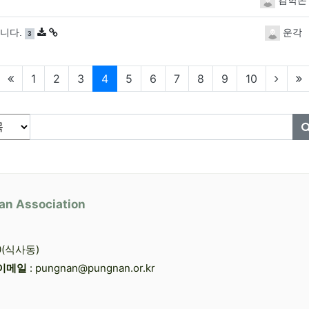
김학돈
댓글
개
입니다.
운각
3
현재페이지
1
2
3
4
5
6
7
8
9
10
물 검색
상
필수
an Association
0(식사동)
이메일
: pungnan@pungnan.or.kr