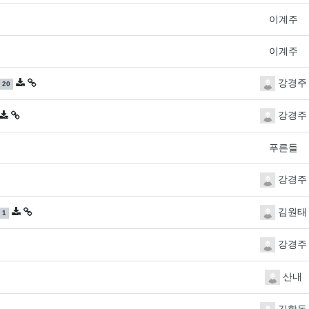
이계주
이계주
댓글
개
강경주
20
글
개
강경주
푸른들
강경주
댓글
개
김원태
1
강경주
산내