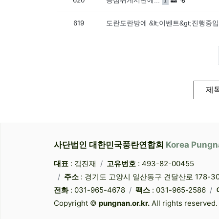
620
등심위게시판에...
1
619
도란도란방에 &lt;이벤트&gt;진행중
게시
검색대
검색어
사단법인 대한민국풍란연합회
Korea Pungn
대표
: 김진재
고유번호
: 493-82-00455
주소
: 경기도 고양시 일산동구 견달산로 178-3
전화
: 031-965-4678
팩스
: 031-965-2586
Copyright ©
pungnan.or.kr.
All rights reserved.