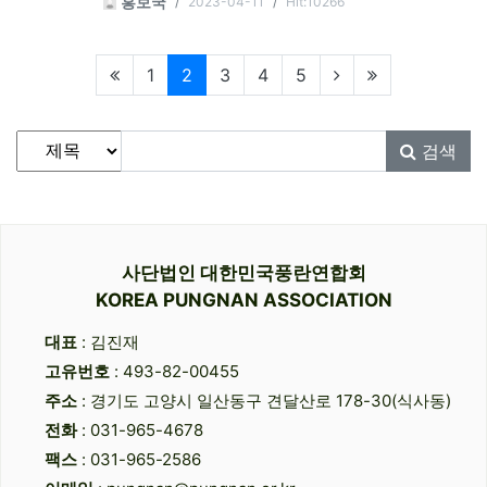
2023-04-11
Hit:10266
홍보국
현재페이지
1
2
3
4
5
게시물 검색
검색대상
검색어
필수
검색
사단법인 대한민국풍란연합회
KOREA PUNGNAN ASSOCIATION
대표
: 김진재
고유번호
: 493-82-00455
주소
: 경기도 고양시 일산동구 견달산로 178-30(식사동)
전화
: 031-965-4678
팩스
: 031-965-2586