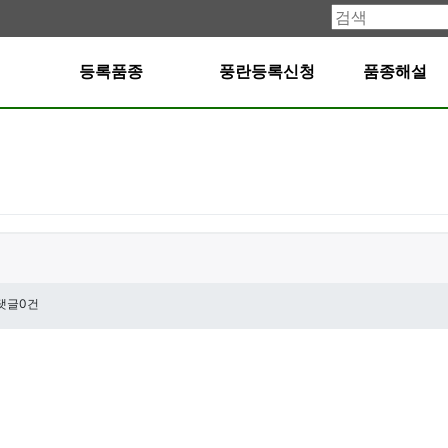
등록품종
풍란등록신청
품종해설
댓글0건