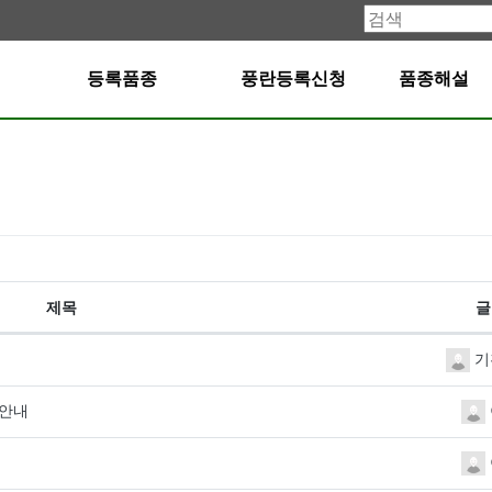
등록품종
풍란등록신청
품종해설
제목
글
기
 안내