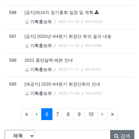
598
[공지]제16차 정기총회 일정 및 계획
2021-01-18
Hit:14039
기획홍보위
597
[공지] 2020년 4/4분기 회장단 회의 결과 내용
2020-11-18
Hit:14084
기획홍보위
596
2021 풍란달력 배본 안내
2020-11-17
Hit:14131
기획홍보위
595
[재공지] 2020 4/4분기 회장단회의 안내
2020-11-09
Hit:14107
기획홍보위
현재페이지
6
7
8
9
10
게시물 검색
검색대상
검색어
필수
검색