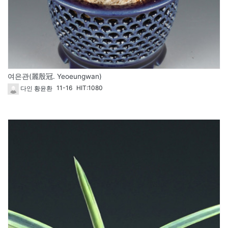
여은관(麗殷冠. Yeoeungwan)
11-16
HIT:1080
다인 황윤환
1794