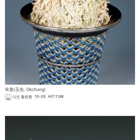
옥충(玉虫. Okchung)
10-05
HIT:1198
다인 황윤환
1788