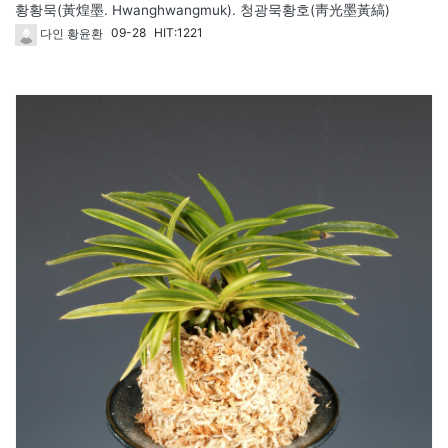
황황묵(黃煌墨. Hwanghwangmuk). 청광묵황호(靑光墨黃縞)
09-28
HIT:1221
다인 황윤환
1787