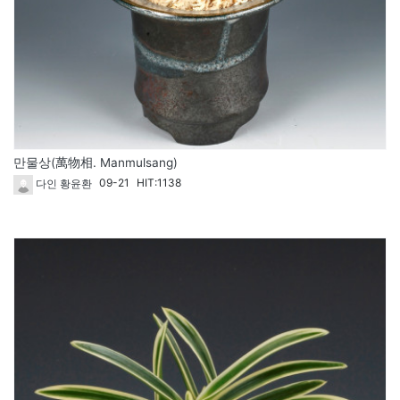
만물상(萬物相. Manmulsang)
09-21
HIT:1138
다인 황윤환
1786