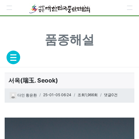
품종해설
서옥(瑞玉. Seook)
페이지 정보
작성일
25-01-05 06:24
조회1,966회
댓글0건
다인 황윤환
관련링크
본문