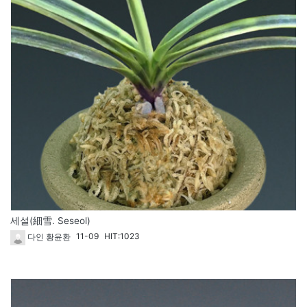
세설(細雪. Seseol)
11-09
HIT:1023
다인 황윤환
1793