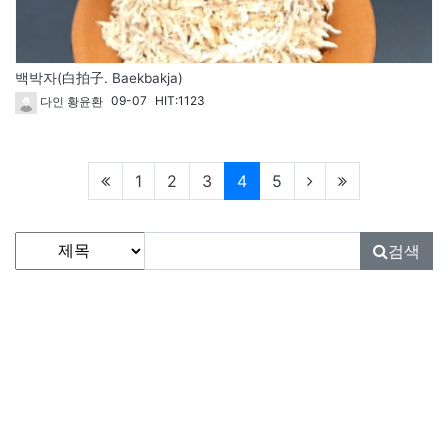
백박자(白拍子. Baekbakja)
09-07
HIT:1123
다인 황윤환
현재페이지
1
2
3
4
5
게시물 검색
검색대상
검색어
필수
검색
사단법인 대한민국풍란연합회
KOREA PUNGNAN ASSOCIATION
대표
: 김진재