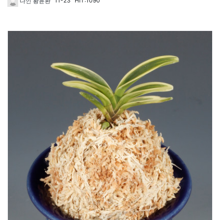
11-23
HIT:1090
다인 황윤환
1795