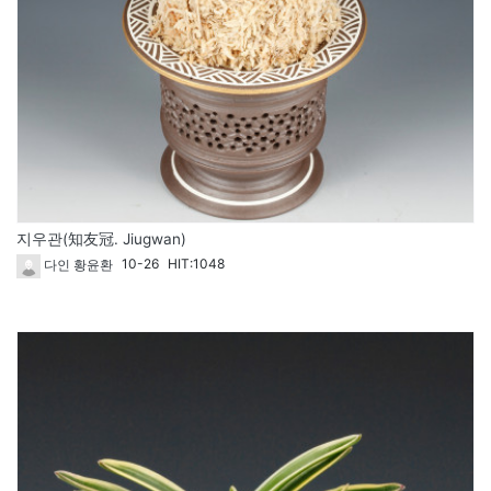
지우관(知友冠. Jiugwan)
10-26
HIT:1048
다인 황윤환
1791