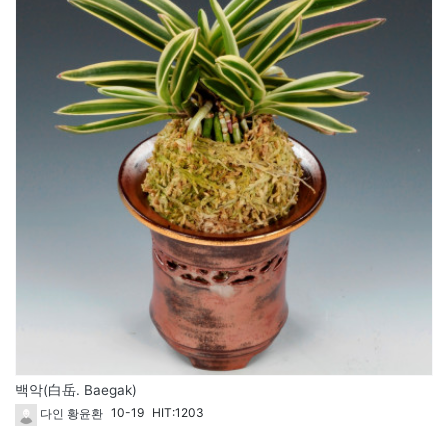
백악(白岳. Baegak)
10-19
HIT:1203
다인 황윤환