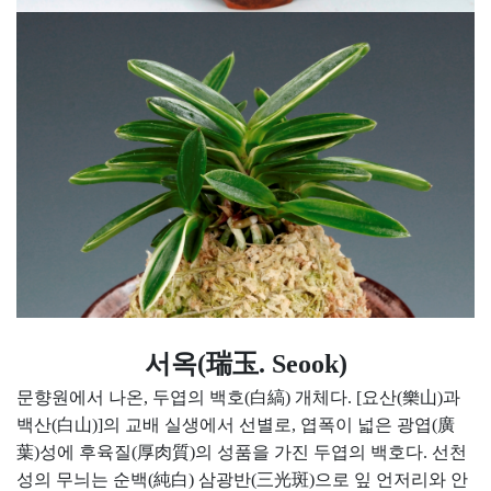
서옥(瑞玉. Seook)
문향원에서 나온, 두엽의 백호(白縞) 개체다. [요산(樂山)과
백산(白山)]의 교배 실생에서 선별로, 엽폭이 넓은 광엽(廣
葉)성에 후육질(厚肉質)의 성품을 가진 두엽의 백호다. 선천
성의 무늬는 순백(純白) 삼광반(三光斑)으로 잎 언저리와 안