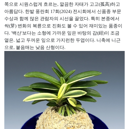
쪽으로 시원스럽게 흐르는, 깔끔한 자태가 고고(孤高)하고
아름답다. 한밭 풍란회 17회(2024) 전시회에서 신품종 부문
수상과 함께 많은 관람자의 시선을 끌었다. 특히 본종에서
싹(芽) 변화의 복륜으로 진화도 볼 수 있어 재미있는 품종이
다. '백산'보다는 소형에 가까운 잎은 바탕의 감(紺)이 조금
옅은. 넓고 두꺼운 잎으로 가지런한 두엽이다. 니축에 니근
으로, 붙음매는 낮음 산형이다.