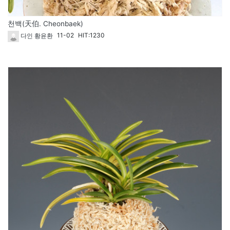
천백(天伯. Cheonbaek)
11-02
HIT:1230
다인 황윤환
1792