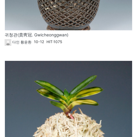
귀청관(貴靑冠. Gwicheonggwan)
10-12
HIT:1075
다인 황윤환
1789