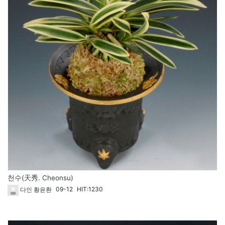
천수(天秀. Cheonsu)
09-12
HIT:1230
다인 황윤환