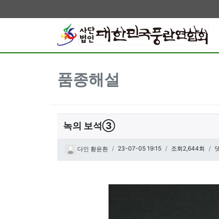
품종해설
녹의 보석③
페이지 정보
작성일
23-07-05 19:15
조회2,644회
다인 황윤환
관련링크
본문