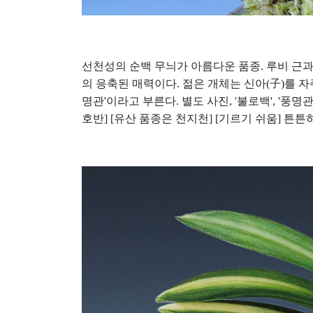
선천성의 순백 무늬가 아름다운 품종
.
루비 근
의 응축된 매력이다
.
젊은 개체는 신아
(
子
)
를 자
명관
'
이라고 부른다
.
별도 사진
, '
불로백
', '
풍명
호반
] [
유산 품종은 천지천
] [
기르기 쉬움
]
튼튼