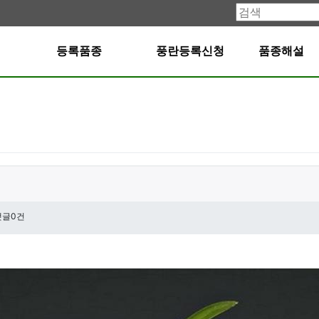
등록품종
풍란등록신청
품종해설
댓글0건