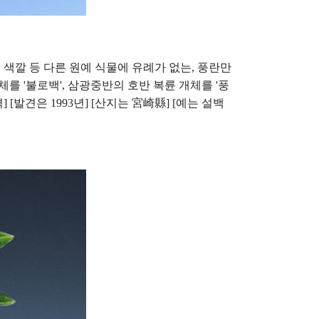
 색깔 등 다른 원예 식물에 유례가 없는
,
풍란만
개체를
'
불로백
',
삼광중반의 호반 복륜 개체를
'
풍
격
] [
발견은
1993
년
] [
산지는
宮崎縣
] [
예는 설백