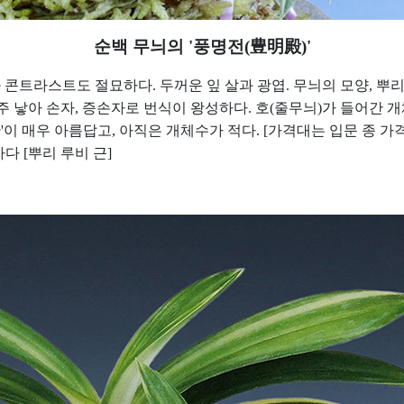
순백 무늬의
'
풍명전
(
豊明殿
)'
과 콘트라스트도 절묘하다
.
두꺼운 잎 살과 광엽
.
무늬의 모양
,
뿌리
주 낳아 손자
,
증손자로 번식이 왕성하다
.
호
(
줄무늬
)
가 들어간 
관
'
이 매우 아름답고
,
아직은 개체수가 적다
. [
가격대는 입문 종 가
하다
[
뿌리 루비 근
]