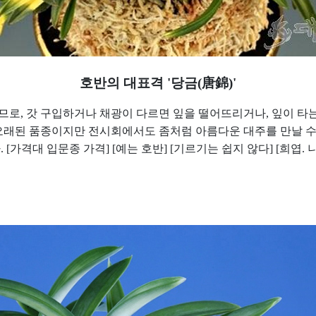
호반의 대표격
'
당금
(
唐錦
)'
하므로
,
갓 구입하거나 채광이 다르면 잎을 떨어뜨리거나
,
잎이 타
오래된 품종이지만 전시회에서도 좀처럼 아름다운 대주를 만날 수
다
. [
가격대 입문종 가격
] [
예는 호반
] [
기르기는 쉽지 않다
] [
희엽
.