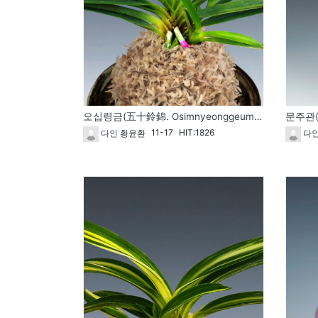
오십령금(五十鈴錦. Osimnyeonggeum). 비의호(羆縞).
문주관(
11-17
HIT:1826
다인 황윤환
다인
1733
1732