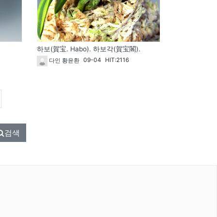
하보(賀宝. Habo). 하보각(賀宝閣).
09-04
HIT:2116
다인 황윤환
검색