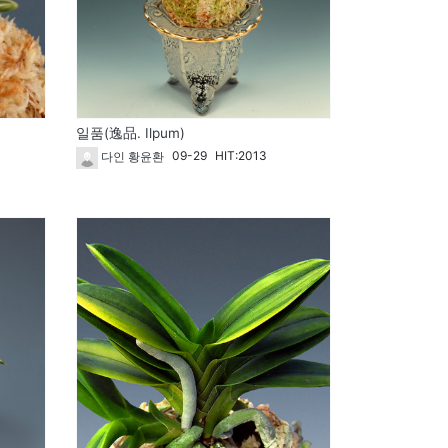
일품(逸品. Ilpum)
09-29
HIT:2013
다인 황윤환
1726