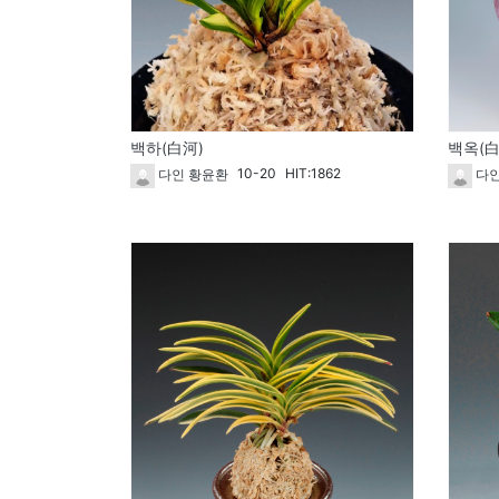
백하(白河)
백옥(白玉
10-20
HIT:1862
다인 황윤환
다인
1729
1728