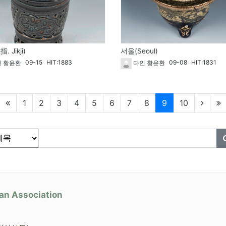
 Jikji)
서울(Seoul)
09-15
HIT:1883
09-08
HIT:1831
 황윤환
다인 황윤환
현재페이지
1
2
3
4
5
6
7
8
9
10
물 검색
상
필수
an Association