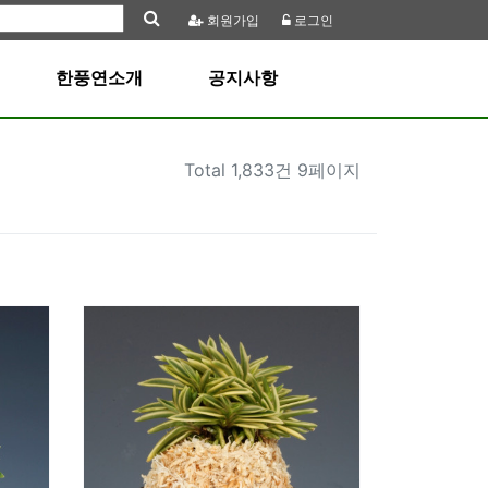
회원
가입
로그인
한풍연소개
공지사항
Total
1,833건 9페이지
1734