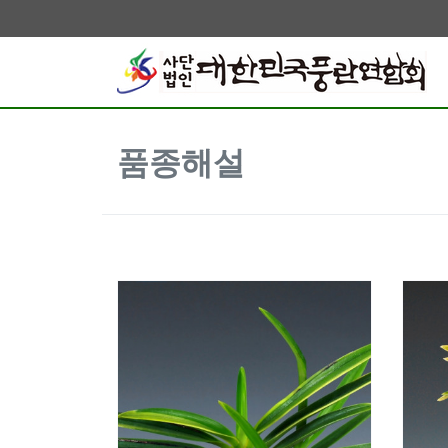
품종해설
1737
1736