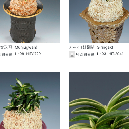
文珠冠. Munjugwan)
기린각(麒麟閣. Giringak)
11-08
HIT:1729
11-03
HIT:2041
 황윤환
다인 황윤환
1731