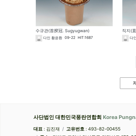
수규관(首揆冠. Sugyugwan)
직지(直指.
09-22
HIT:1687
다인 황윤환
다인
게시
검색대
검색어
사단법인 대한민국풍란연합회
Korea Pungn
대표
: 김진재
고유번호
: 493-82-00455