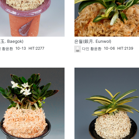
. Baegok)
은월(銀月. Eunwol)
10-13
HIT:2277
10-06
HIT:2139
 황윤환
다인 황윤환
1727