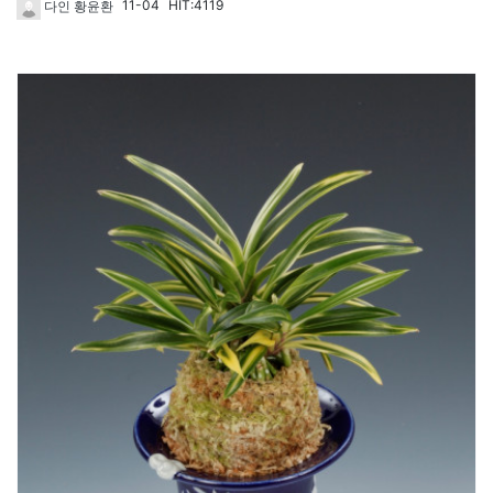
11-04
HIT:4119
다인 황윤환
1613