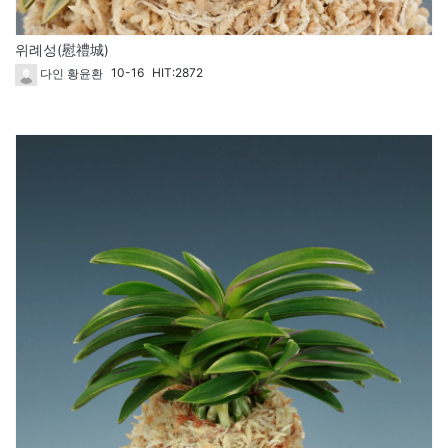
위례성(慰禮城)
10-16
HIT:2872
다인 황윤환
1610