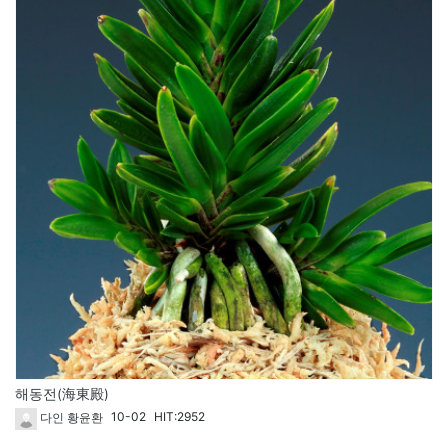
해동전(海東殿)
10-02
HIT:2952
다인 황윤환