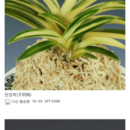
천명학(天明鶴)
10-23
HIT:3360
다인 황윤환
1611