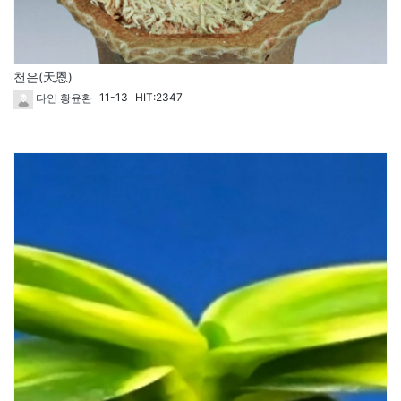
천은(天恩)
11-13
HIT:2347
다인 황윤환
1615