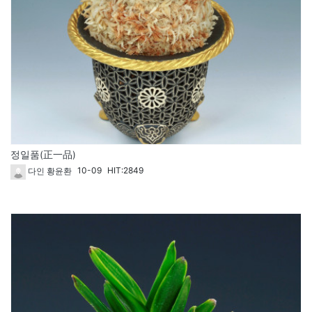
정일품(正一品)
10-09
HIT:2849
다인 황윤환
1609