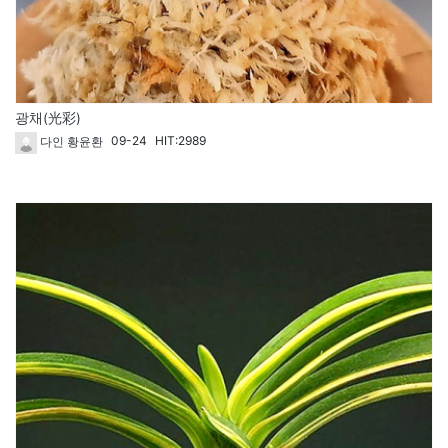
광채(光彩)
09-24
HIT:2989
다인 황윤환
1607