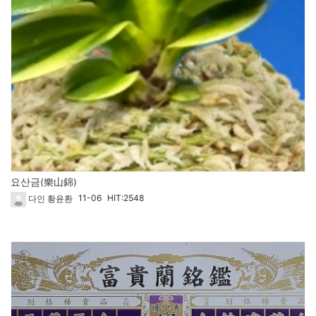
요산금(樂山錦)
11-06
HIT:2548
다인 황윤환
1614