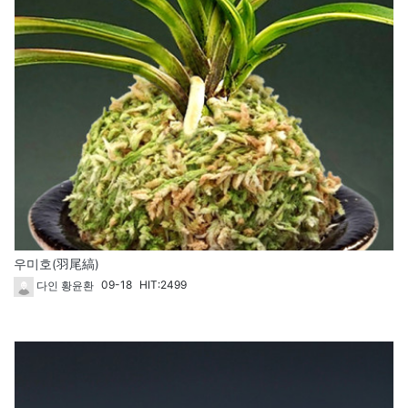
우미호(羽尾縞)
09-18
HIT:2499
다인 황윤환
1606