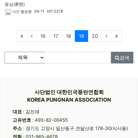
몽상(夢想)
09-11
HIT:2378
다인 황윤환
현재페이지
16
17
18
19
20
게시물 검색
검색대상
검색어
필수
검색
사단법인 대한민국풍란연합회
KOREA PUNGNAN ASSOCIATION
대표
: 김진재
고유번호
: 493-82-00455
주소
: 경기도 고양시 일산동구 견달산로 178-30(식사동)
전화
: 031-965-4678