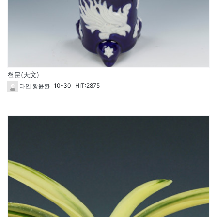
천문(天文)
10-30
HIT:2875
다인 황윤환
1612