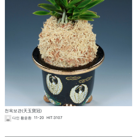
천옥보관(天玉寶冠)
11-20
HIT:3107
다인 황윤환